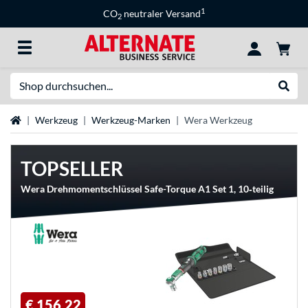
1
CO
neutraler Versand
2
Suche
Suche
Startseite
Werkzeug
Werkzeug-Marken
Wera Werkzeug
TOPSELLER
Wera Drehmomentschlüssel Safe-Torque A1 Set 1, 10‑teilig
€ 156,22