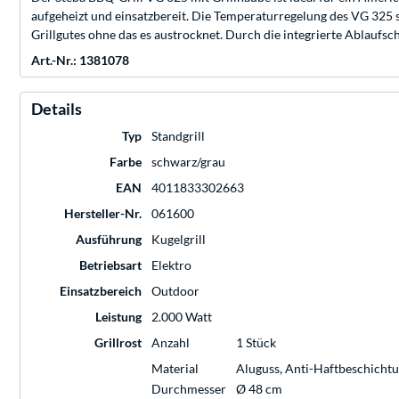
aufgeheizt und einsatzbereit. Die Temperaturregelung des VG 325 s
Grillgutes ohne das es austrocknet. Durch die integrierte Ablaufsch
Art.-Nr.: 1381078
Details
Typ
Standgrill
Farbe
schwarz/grau
EAN
4011833302663
Hersteller-Nr.
061600
Ausführung
Kugelgrill
Betriebsart
Elektro
Einsatzbereich
Outdoor
Leistung
2.000 Watt
Grillrost
Anzahl
1 Stück
Material
Aluguss, Anti-Haftbeschicht
Durchmesser
Ø 48 cm