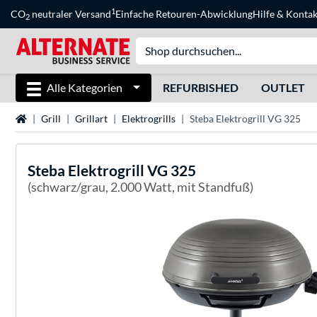
1
CO
neutraler Versand
Einfache Retouren-Abwicklung
Hilfe
&
Kontak
2
Alle Kategorien
REFURBISHED
OUTLET
Startseite
Grill
Grillart
Elektrogrills
Steba Elektrogrill VG 325
Steba
Elektrogrill VG 325
(schwarz/grau, 2.000 Watt, mit Standfuß)