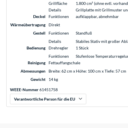
Grillfläche
1.800 cm² (ohne evtl. vorha
Details
Grillplatte mit Grillmuster u
Deckel
Funktionen
aufklappbar, abnehmbar
Wärmeübertragung
Direkt
Gestell
Funktionen
Standfuß
Details
Stabiles Stativ mit großer Ab
Bedienung
Drehregler
1 Stück
Funktionen
Stufenlose Temperaturregelu
Reinigung
Fettauffangschale
Abmessungen
Breite: 62 cm x Höhe: 100 cm x Tiefe: 57 cm
Gewicht
14 kg
WEEE-Nummer
61451758
Verantwortliche Person für die EU