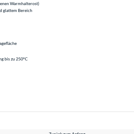
ndenen Warmhalterost)
nd glattem Bereich
lagefläche
ng bis zu 250°C
Zurück zum Anfang