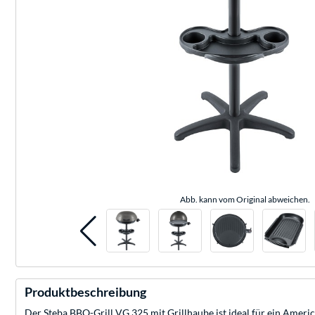
Abb. kann vom Original abweichen.
Produktbeschreibung
Der Steba BBQ-Grill VG 325 mit Grillhaube ist ideal für ein Americ