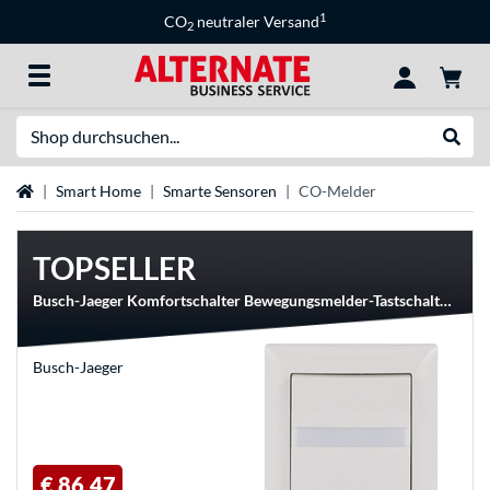
1
CO
neutraler Versand
2
Suche
Suche
Startseite
Smart Home
Smarte Sensoren
CO-Melder
TOPSELLER
Busch-Jaeger Komfortschalter Bewegungsmelder-Tastschalter-Kombination Set Typ 64765 UJ-914
Busch-Jaeger
€ 86,47