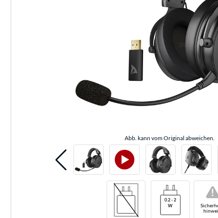
Abb. kann vom Original abweichen.
!
Sicherhe
hinwei