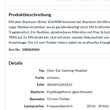
Produktbeschreibung
Mit dem Sharkoon Skiller SGH40W kommen bei Sharkoon die Wirel
sogar flexibel einsetzbar, wo es gerade benötigt wird. Mit kraft
Tragekomfort. Ein flexibles, abnehmbares Mikrofon mit Pop-Schutz
TRRS auf 2x TRS direkt bei. Und mit einer starken Akkulaufzeit v
Arbeitstage. Die 53-mm-Treiber liefern dabei ein kraftvolles Klang
Art.-Nr.: 100069604
Details
Typ
Over-Ear Gaming-Headset
Farbe
schwarz
EAN
4044951043415
Bauform
Kopfbügelhörer (geschlossen)
Bauweise
53-mm-Treiber
Lautsprecher
Frequenzbereich
20 Hz - 20 kHz