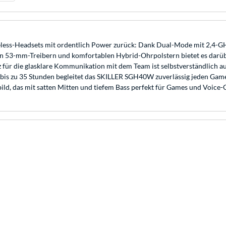
ess-Headsets mit ordentlich Power zurück: Dank Dual-Mode mit 2,4-G
vollen 53-mm-Treibern und komfortablen Hybrid-Ohrpolstern bietet es da
 für die glasklare Kommunikation mit dem Team ist selbstverständlich au
on bis zu 35 Stunden begleitet das SKILLER SGH40W zuverlässig jeden Ga
bild, das mit satten Mitten und tiefem Bass perfekt für Games und Voice