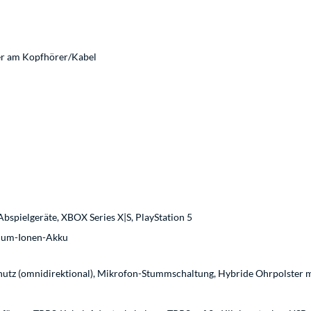
er am Kopfhörer/Kabel
bspielgeräte, XBOX Series X|S, PlayStation 5
ium-Ionen-Akku
hutz (omnidirektional), Mikrofon-Stummschaltung, Hybride Ohrpolster 