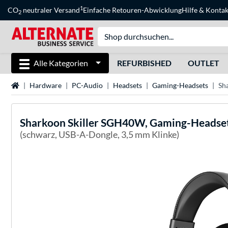
1
CO
neutraler Versand
Einfache Retouren-Abwicklung
Hilfe
&
Kontak
2
Alle Kategorien
REFURBISHED
OUTLET
Startseite
Hardware
PC-Audio
Headsets
Gaming-Headsets
Sh
Sharkoon
Skiller SGH40W, Gaming-Headse
(schwarz, USB-A-Dongle, 3,5 mm Klinke)