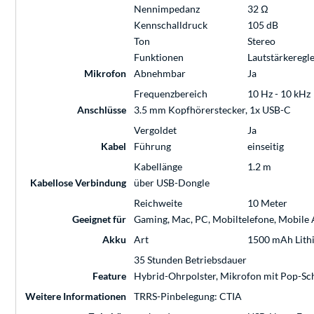
Nennimpedanz
32 Ω
Kennschalldruck
105 dB
Ton
Stereo
Funktionen
Lautstärkeregl
Mikrofon
Abnehmbar
Ja
Frequenzbereich
10 Hz - 10 kHz
Anschlüsse
3.5 mm Kopfhörerstecker, 1x USB-C
Vergoldet
Ja
Kabel
Führung
einseitig
Kabellänge
1.2 m
Kabellose Verbindung
über USB-Dongle
Reichweite
10 Meter
Geeignet für
Gaming, Mac, PC, Mobiltelefone, Mobile A
Akku
Art
1500 mAh Lith
35 Stunden Betriebsdauer
Feature
Hybrid-Ohrpolster, Mikrofon mit Pop-Sc
Weitere Informationen
TRRS-Pinbelegung: CTIA