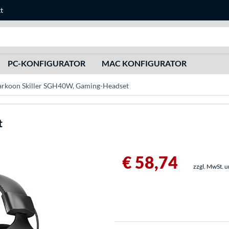
t
Suche
PC-KONFIGURATOR
MAC KONFIGURATOR
arkoon Skiller SGH40W, Gaming-Headset
t
€ 58,74
zzgl. MwSt. 