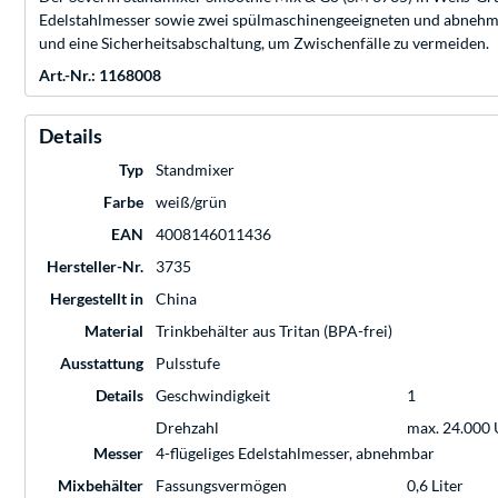
Edelstahlmesser sowie zwei spülmaschinengeeigneten und abnehmba
und eine Sicherheitsabschaltung, um Zwischenfälle zu vermeiden.
Art.-Nr.: 1168008
Details
Typ
Standmixer
Farbe
weiß/grün
EAN
4008146011436
Hersteller-Nr.
3735
Hergestellt in
China
Material
Trinkbehälter aus Tritan (BPA-frei)
Ausstattung
Pulsstufe
Details
Geschwindigkeit
1
Drehzahl
max. 24.000 
Messer
4-flügeliges Edelstahlmesser, abnehmbar
Mixbehälter
Fassungsvermögen
0,6 Liter