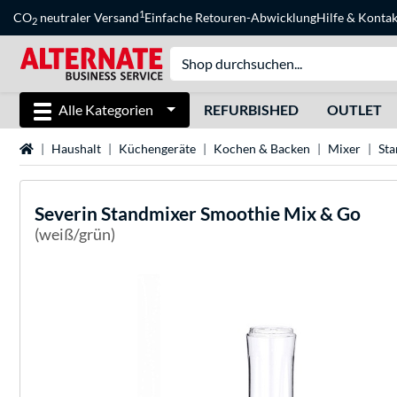
1
CO
neutraler Versand
Einfache Retouren-Abwicklung
Hilfe
&
Kontak
2
Alle Kategorien
REFURBISHED
OUTLET
Startseite
Haushalt
Küchengeräte
Kochen & Backen
Mixer
St
Severin
Standmixer Smoothie Mix & Go
(weiß/grün)