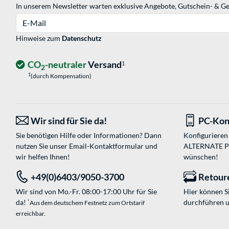
In unserem Newsletter warten exklusive Angebote, Gutschein- & Ge
E-Mail
Hinweise zum
Datenschutz
CO
-neutraler
Versand
1
2
1
(durch Kompensation)
Wir sind für Sie da!
PC-Kon
Sie benötigen Hilfe oder Informationen? Dann
Konfigurieren 
nutzen Sie unser
Email-Kontaktformular
und
ALTERNATE PC-
wir helfen Ihnen!
wünschen!
+49(0)6403/9050-3700
Retour
Wir sind von Mo.-Fr. 08:00-17:00 Uhr für Sie
Hier können 
da!
durchführen 
*
Aus dem deutschem Festnetz zum Ortstarif
erreichbar.