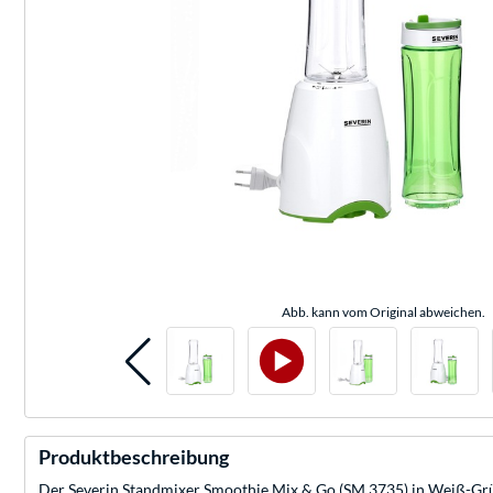
Abb. kann vom Original abweichen.
Produktbeschreibung
Der Severin Standmixer Smoothie Mix & Go (SM 3735) in Weiß-Grün 