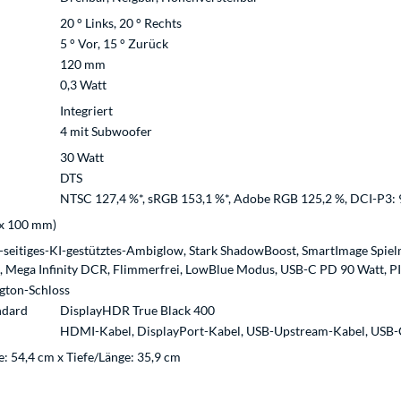
20 ° Links, 20 ° Rechts
5 ° Vor, 15 ° Zurück
120 mm
0,3 Watt
Integriert
4 mit Subwoofer
30 Watt
DTS
NTSC 127,4 %*, sRGB 153,1 %*, Adobe RGB 125,2 %, DCI-P3:
 x 100 mm)
seitiges-KI-gestütztes-Ambiglow, Stark ShadowBoost, SmartImage Spie
 Mega Infinity DCR, Flimmerfrei, LowBlue Modus, USB-C PD 90 Watt,
gton-Schloss
ndard
DisplayHDR True Black 400
HDMI-Kabel, DisplayPort-Kabel, USB-Upstream-Kabel, USB-C
e: 54,4 cm x Tiefe/Länge: 35,9 cm