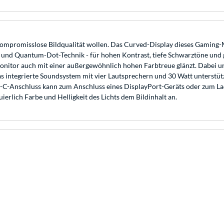
kompromisslose Bildqualität wollen. Das Curved-Display dieses Gaming-M
nd Quantum-Dot-Technik - für hohen Kontrast, tiefe Schwarztöne und g
onitor auch mit einer außergewöhnlich hohen Farbtreue glänzt. Dabei un
 Das integrierte Soundsystem mit vier Lautsprechern und 30 Watt unterst
B-C-Anschluss kann zum Anschluss eines DisplayPort-Geräts oder zum La
ierlich Farbe und Helligkeit des Lichts dem Bildinhalt an.