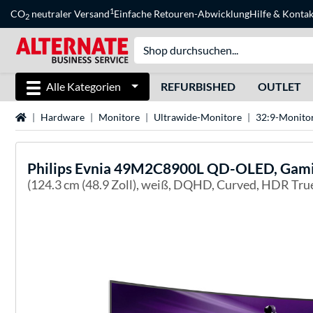
1
CO
neutraler Versand
Einfache Retouren-Abwicklung
Hilfe
&
Kontak
2
Alle Kategorien
REFURBISHED
OUTLET
Startseite
Hardware
Monitore
Ultrawide-Monitore
32:9-Monito
Philips
Evnia 49M2C8900L QD-OLED, Gami
(124.3 cm (48.9 Zoll), weiß, DQHD, Curved, HDR Tru