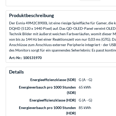
Produktbeschreibung
Der Evnia 49M2C8900L ist eine riesige Spielfläche für Gamer, die 
DQHD (5120 x 1440 Pixel) auf. Das QD-OLED-Panel vereint OLED u
Technik Bilder mit äußerst weichen Farbverläufen, womit dieser M
von bis zu 144 Hz bei einer Reaktionszeit von nur 0,03 ms (GTG).
Anschlüsse zum Anschluss externer Peripherie integriert - der US
des Monitors sorgt für ein spannendes Seherlebnis: Es passt kontinu
Art.-Nr.: 100131970
Details
Energieeffizienzklasse (SDR)
G (A - G)
Energieverbauch pro 1000 Stunden
65 kWh
(SDR)
Energieeffizienzklasse (HDR)
G (A - G)
Energieverbauch pro 1000 Stunden
85 kWh
(HDR)