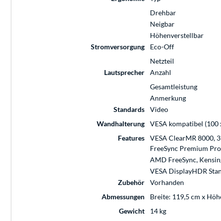
Drehbar
Neigbar
Höhenverstellbar
Stromversorgung
Eco-Off
Netzteil
Lautsprecher
Anzahl
Gesamtleistung
Anmerkung
Standards
Video
Wandhalterung
VESA kompatibel (100
Features
VESA ClearMR 8000, 3-
FreeSync Premium Pro,
AMD FreeSync, Kensin
VESA DisplayHDR Sta
Zubehör
Vorhanden
Abmessungen
Breite: 119,5 cm x Höh
Gewicht
14 kg