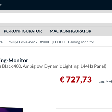
t
Suche
PC-KONFIGURATOR
MAC KONFIGURATOR
re
Philips Evnia 49M2C8900L QD-OLED, Gaming-Monitor
ng-Monitor
e Black 400, Ambiglow, Dynamic Lighting, 144Hz Panel)
€ 727,73
zzgl. MwS