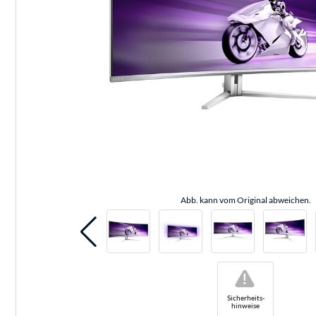
Abb. kann vom Original abweichen.
!
Sicherheits-
hinweise