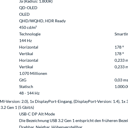
Ja (Radius: 1.800R)
QD-OLED
OLED
QHD/WQHD, HDR Ready
450 cd/m²
Technologie
SmartIm
144 Hz
Horizontal
178 °
Vertikal
178 °
Horizontal
0,233 
Vertikal
0,233 
1.070 Millionen
GtG
0,03 m
Statisch
1.000.0
48 - 144 Hz
-Version: 2.0), 1x DisplayPort-Eingang, (DisplayPort-Version: 1.4), 1x
 3.2 Gen 1 (5 Gbit/s)
USB-C DP Alt Mode
Die Bezeichnung USB 3.2 Gen 1 entspricht den früheren Beze
Drehbar, Neigbar, Höhenverstellbar