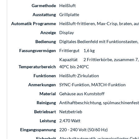
Garmethode
Heißluft
Ausstattung
Grillplatte
Automatik Programme
Heißluft-frittieren, Max-Crisp, braten, 
Anzeige
Display
Bedienung
Digitales Bedienfeld mit Funktionstast
Fassungsvermögen
Frittiergut
1,6 kg
Kapazität
2 Frittierkörbe, zusammen 7,
Temperaturbereich
40°C bis 240°C
Funktionen
Heißluft-Zirkulation
Anmerkungen
SYNC-Funktion, MATCH-Funktion
Material
Gehäuse aus Kunststoff
Reinigung
Antihaftbeschichtung, spülmaschinenfest
Betriebsart
Netzbetrieb
Leistung
2.470 Watt
Eingangsspannung
220 - 240 Volt (50/60 Hz)
Sicherheit
Abschaltautomatik, wärmeisoliertes Ge