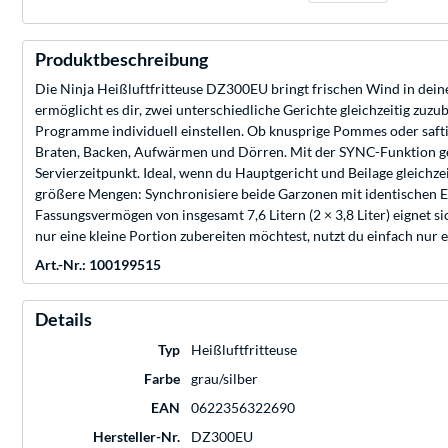
Produktbeschreibung
Die Ninja Heißluftfritteuse DZ300EU bringt frischen Wind in dei
ermöglicht es dir, zwei unterschiedliche Gerichte gleichzeitig zu
Programme individuell einstellen. Ob knusprige Pommes oder saftig
Braten, Backen, Aufwärmen und Dörren. Mit der SYNC-Funktion gel
Servierzeitpunkt. Ideal, wenn du Hauptgericht und Beilage gleichz
größere Mengen: Synchronisiere beide Garzonen mit identischen E
Fassungsvermögen von insgesamt 7,6 Litern (2 × 3,8 Liter) eignet s
nur eine kleine Portion zubereiten möchtest, nutzt du einfach nur
Art.-Nr.: 100199515
Details
Typ
Heißluftfritteuse
Farbe
grau/silber
EAN
0622356322690
Hersteller-Nr.
DZ300EU