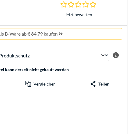
0.0 Sterne bei 0 Be
Jetzt bewerten
ls B-Ware ab € 84,79 kaufen
kel kann derzeit nicht gekauft werden
Vergleichen
Teilen