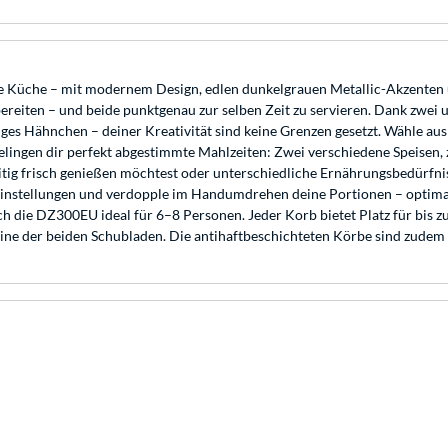
ne Küche – mit modernem Design, edlen dunkelgrauen Metallic-Akzenten 
zubereiten – und beide punktgenau zur selben Zeit zu servieren. Dank zw
es Hähnchen – deiner Kreativität sind keine Grenzen gesetzt. Wähle aus 6
ingen dir perfekt abgestimmte Mahlzeiten: Zwei verschiedene Speisen, 
eitig frisch genießen möchtest oder unterschiedliche Ernährungsbedürfn
instellungen und verdopple im Handumdrehen deine Portionen – optimal
ich die DZ300EU ideal für 6–8 Personen. Jeder Korb bietet Platz für bis
 eine der beiden Schubladen. Die antihaftbeschichteten Körbe sind zudem