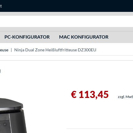
t
Suche
PC-KONFIGURATOR
MAC KONFIGURATOR
teuse
Ninja Dual Zone Heißluftfritteuse DZ300EU
U
€ 113,45
zzgl. MwS