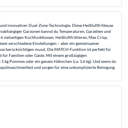
und innovativer Dual-Zone-Technologie. Diese Heißluftfritteuse
ei unabhängiger Garzonen kannst du Temperaturen, Garzeiten und
 vielseitigen Kochfunktionen: Heißluftfrittieren, Max Crisp,
zwei verschiedene Einstellungen – aber ein gemeinsamer
isse berücksichtigen musst. Die MATCH-Funktion ist perfekt für
 für Familien oder Gäste. Mit einem großzügigen
 zu 1 kg Pommes oder ein ganzes Hähnchen (ca. 1,6 kg). Und wenn du
 spülmaschinenfest und sorgen für eine unkomplizierte Reinigung.