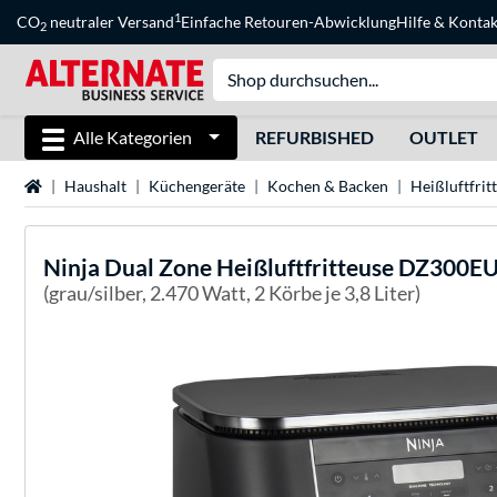
1
CO
neutraler Versand
Einfache Retouren-Abwicklung
Hilfe
&
Kontak
2
Alle Kategorien
REFURBISHED
OUTLET
Startseite
Haushalt
Küchengeräte
Kochen & Backen
Heißluftfrit
Ninja
Dual Zone Heißluftfritteuse DZ300E
(grau/silber, 2.470 Watt, 2 Körbe je 3,8 Liter)