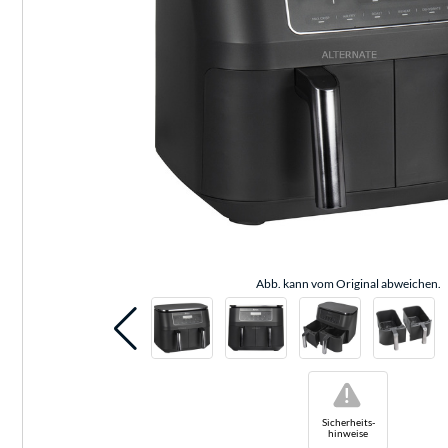
Abb. kann vom Original abweichen.
!
Sicherheits-
hinweise