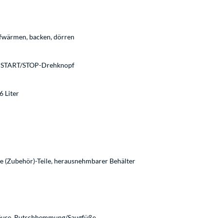
aufwärmen, backen, dörren
en, START/STOP-Drehknopf
6 Liter
e (Zubehör)-Teile, herausnehmbarer Behälter
häuse, Rutschhemmung/Saugfüße