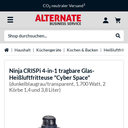
1
CO
neutraler Versand
2
Suche
Suche
Startseite
Haushalt
Küchengeräte
Kochen & Backen
Heißluftfritt
Ninja
CRISPi 4-in-1 tragbare Glas-
Heißluftfritteuse "Cyber Space"
(dunkelblaugrau/transparent, 1.700 Watt, 2
Körbe 1,4 und 3,8 Liter)