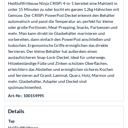
Heißluftfritteuse Ninja CRISPi 4-in-1 bereitet eine Mahlzeit in
unter 15 Minuten zu oder kocht ein ganzes 1,2kg Hähnchen mit
Gemüse. Der CRISPi PowerPod Deckel erkennt den Behälter
automatisch und passt die Temperatur an, perfekt für kleine
oder große Portionen, Meal-Prepping, Snacks, Partyessen und
mehr. Man kann direkt im Glasbehälter marinieren und
vorbereiten, dann einfach den PowerPod anschließen und
loskochen. Ergonomische Griffe ermöglichen das direkte
Servieren. Der kleine Behälter hat außerdem einen
auslaufsicheren Snap-Lock-Deckel, ideal für unterwegs.
Hitzebeständige Füße und Zinken schützen Oberflächen,
erleichtern das Abstellen und ermöglichen sicheres Kochen
und Servieren auf Granit, Laminat, Quarz, Holz, Marmor und
mehr. Glasbehälter, Adapter und Deckel sind
spülmaschinenfest.
Art.-Nr.: 100154995
Details
Typ
Heißluftfritteuse