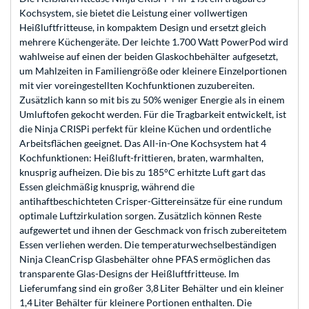
Kochsystem, sie bietet die Leistung einer vollwertigen
Heißluftfritteuse, in kompaktem Design und ersetzt gleich
mehrere Küchengeräte. Der leichte 1.700 Watt PowerPod wird
wahlweise auf einen der beiden Glaskochbehälter aufgesetzt,
um Mahlzeiten in Familiengröße oder kleinere Einzelportionen
mit vier voreingestellten Kochfunktionen zuzubereiten.
Zusätzlich kann so mit bis zu 50% weniger Energie als in einem
Umluftofen gekocht werden. Für die Tragbarkeit entwickelt, ist
die Ninja CRISPi perfekt für kleine Küchen und ordentliche
Arbeitsflächen geeignet. Das All-in-One Kochsystem hat 4
Kochfunktionen: Heißluft-frittieren, braten, warmhalten,
knusprig aufheizen. Die bis zu 185°C erhitzte Luft gart das
Essen gleichmäßig knusprig, während die
antihaftbeschichteten Crisper-Gittereinsätze für eine rundum
optimale Luftzirkulation sorgen. Zusätzlich können Reste
aufgewertet und ihnen der Geschmack von frisch zubereitetem
Essen verliehen werden. Die temperaturwechselbeständigen
Ninja CleanCrisp Glasbehälter ohne PFAS ermöglichen das
transparente Glas-Designs der Heißluftfritteuse. Im
Lieferumfang sind ein großer 3,8 Liter Behälter und ein kleiner
1,4 Liter Behälter für kleinere Portionen enthalten. Die