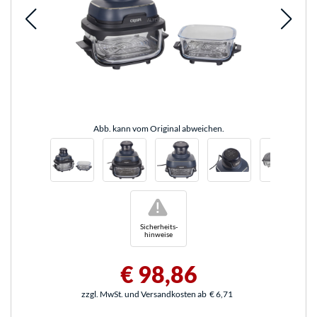
Abb. kann vom Original abweichen.
!
Sicherheits-
hinweise
€ 98,86
zzgl. MwSt. und Versandkosten ab
€ 6,71