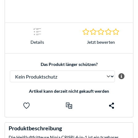
0.0 Stern
Jetzt bewerten
Details
Das Produkt länger schützen?
Artikel kann derzeit nicht gekauft werden
Produktbeschreibung
Die Heißluftfritteuse Ninja CRISPi 4-in-1 ist ein tragbares