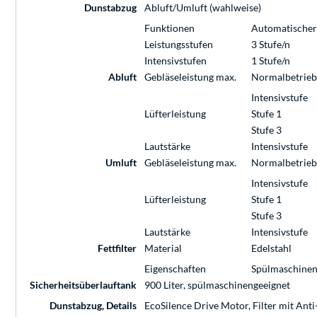
Dunstabzug
Abluft/Umluft (wahlweise)
Funktionen
Automatischer
Leistungsstufen
3 Stufe/n
Intensivstufen
1 Stufe/n
Abluft
Gebläseleistung max.
Normalbetrieb
Intensivstufe
Lüfterleistung
Stufe 1
Stufe 3
Lautstärke
Intensivstufe
Umluft
Gebläseleistung max.
Normalbetrieb
Intensivstufe
Lüfterleistung
Stufe 1
Stufe 3
Lautstärke
Intensivstufe
Fettfilter
Material
Edelstahl
Eigenschaften
Spülmaschinen
Sicherheitsüberlauftank
900 Liter, spülmaschinengeeignet
Dunstabzug, Details
EcoSilence Drive Motor, Filter mit Ant