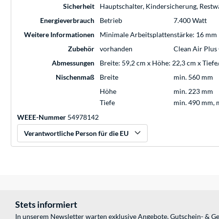
Sicherheit
Hauptschalter, Kindersicherung, Restw
Energieverbrauch
Betrieb
7.400 Watt
Weitere Informationen
Minimale Arbeitsplattenstärke: 16 mm
Zubehör
vorhanden
Clean Air Plus
Abmessungen
Breite: 59,2 cm x Höhe: 22,3 cm x Tief
Nischenmaß
Breite
min. 560 mm
Höhe
min. 223 mm
Tiefe
min. 490 mm, 
WEEE-Nummer
54978142
Verantwortliche Person für die EU
Stets informiert
In unserem Newsletter warten exklusive Angebote, Gutschein- & Ge