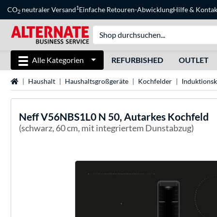
1
CO
neutraler Versand
Einfache Retouren-Abwicklung
Hilfe
&
Kontak
2
Alle Kategorien
REFURBISHED
OUTLET
Startseite
Haushalt
Haushaltsgroßgeräte
Kochfelder
Induktions
Neff
V56NBS1L0 N 50, Autarkes Kochfeld
(schwarz, 60 cm, mit integriertem Dunstabzug)