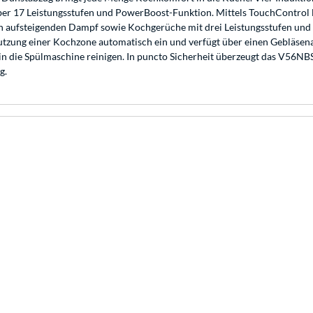
r 17 Leistungsstufen und PowerBoost-Funktion. Mittels TouchControl la
n aufsteigenden Dampf sowie Kochgerüche mit drei Leistungsstufen und e
Nutzung einer Kochzone automatisch ein und verfügt über einen Gebläsen
nd in die Spülmaschine reinigen. In puncto Sicherheit überzeugt das V56N
g.