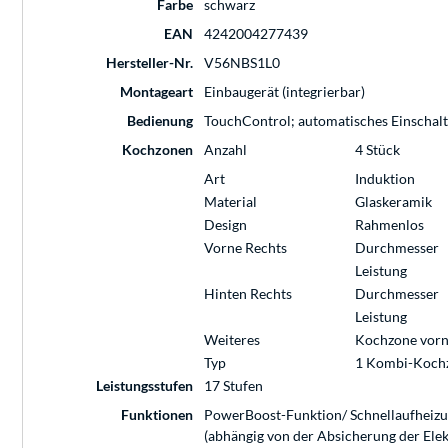
Farbe
schwarz
EAN
4242004277439
Hersteller-Nr.
V56NBS1L0
Montageart
Einbaugerät (integrierbar)
Bedienung
TouchControl; automatisches Einschal
Kochzonen
Anzahl
4 Stück
Art
Induktion
Material
Glaskeramik
Design
Rahmenlos
Vorne Rechts
Durchmesser
Leistung
Hinten Rechts
Durchmesser
Leistung
Weiteres
Kochzone vorne
Typ
1 Kombi-Koch
Leistungsstufen
17 Stufen
Funktionen
PowerBoost-Funktion/ Schnellaufheizun
(abhängig von der Absicherung der Elek