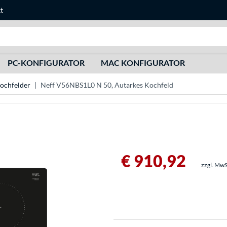
t
Suche
PC-KONFIGURATOR
MAC KONFIGURATOR
kochfelder
Neff V56NBS1L0 N 50, Autarkes Kochfeld
€ 910,92
zzgl. MwS