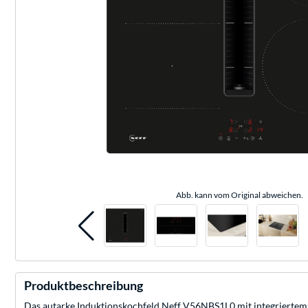
Abb. kann vom Original abweichen.
Produktbeschreibung
Das autarke Induktionskochfeld Neff V56NBS1L0 mit integriertem 