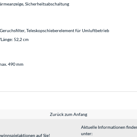
ärmeanzeige, Sicherheitsabschaltung
 Geruchsfilter, Teleskopschieberelement für Umluftbetrieb
e/Länge: 52,2 cm
max. 490 mm
Zurück zum Anfang
Aktuelle Informationen finde
unter:
winnspielaktionen auf Sie!