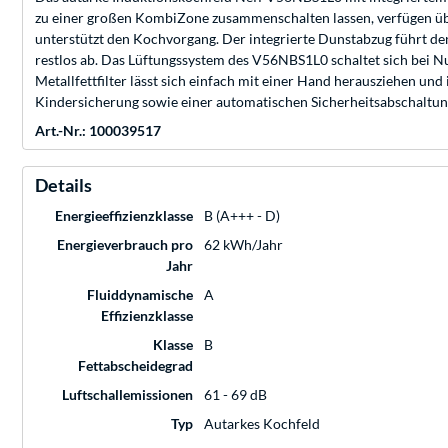
zu einer großen KombiZone zusammenschalten lassen, verfügen übe
unterstützt den Kochvorgang. Der integrierte Dunstabzug führt de
restlos ab. Das Lüftungssystem des V56NBS1L0 schaltet sich bei 
Metallfettfilter lässt sich einfach mit einer Hand herausziehen u
Kindersicherung sowie einer automatischen Sicherheitsabschaltun
Art.-Nr.: 100039517
Details
Energieeffizienzklasse
B (A+++ - D)
Energieverbrauch pro
62 kWh/Jahr
Jahr
Fluiddynamische
A
Effizienzklasse
Klasse
B
Fettabscheidegrad
Luftschallemissionen
61 - 69 dB
Typ
Autarkes Kochfeld