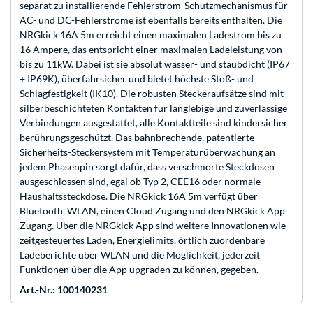
separat zu installierende Fehlerstrom-Schutzmechanismus für
AC- und DC-Fehlerströme ist ebenfalls bereits enthalten. Die
NRGkick 16A 5m erreicht einen maximalen Ladestrom bis zu
16 Ampere, das entspricht einer maximalen Ladeleistung von
bis zu 11kW. Dabei ist sie absolut wasser- und staubdicht (IP67
+ IP69K), überfahrsicher und bietet höchste Stoß- und
Schlagfestigkeit (IK10). Die robusten Steckeraufsätze sind mit
silberbeschichteten Kontakten für langlebige und zuverlässige
Verbindungen ausgestattet, alle Kontaktteile sind kindersicher
berührungsgeschützt. Das bahnbrechende, patentierte
Sicherheits-Steckersystem mit Temperaturüberwachung an
jedem Phasenpin sorgt dafür, dass verschmorte Steckdosen
ausgeschlossen sind, egal ob Typ 2, CEE16 oder normale
Haushaltssteckdose. Die NRGkick 16A 5m verfügt über
Bluetooth, WLAN, einen Cloud Zugang und den NRGkick App
Zugang. Über die NRGkick App sind weitere Innovationen wie
zeitgesteuertes Laden, Energielimits, örtlich zuordenbare
Ladeberichte über WLAN und die Möglichkeit, jederzeit
Funktionen über die App upgraden zu können, gegeben.
Art.-Nr.: 100140231