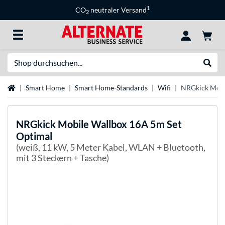
1
CO
neutraler Versand
2
Suche
Suche
Startseite
Smart Home
Smart Home-Standards
Wifi
NRGkick Mobi
NRGkick
Mobile Wallbox 16A 5m Set
Optimal
(weiß, 11 kW, 5 Meter Kabel, WLAN + Bluetooth,
mit 3 Steckern + Tasche)