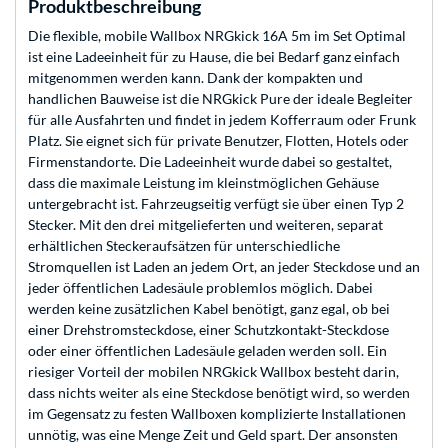
Produktbeschreibung
Die flexible, mobile Wallbox NRGkick 16A 5m im Set Optimal
ist eine Ladeeinheit für zu Hause, die bei Bedarf ganz einfach
mitgenommen werden kann. Dank der kompakten und
handlichen Bauweise ist die NRGkick Pure der ideale Begleiter
für alle Ausfahrten und findet in jedem Kofferraum oder Frunk
Platz. Sie eignet sich für private Benutzer, Flotten, Hotels oder
Firmenstandorte. Die Ladeeinheit wurde dabei so gestaltet,
dass die maximale Leistung im kleinstmöglichen Gehäuse
untergebracht ist. Fahrzeugseitig verfügt sie über einen Typ 2
Stecker. Mit den drei mitgelieferten und weiteren, separat
erhältlichen Steckeraufsätzen für unterschiedliche
Stromquellen ist Laden an jedem Ort, an jeder Steckdose und an
jeder öffentlichen Ladesäule problemlos möglich. Dabei
werden keine zusätzlichen Kabel benötigt, ganz egal, ob bei
einer Drehstromsteckdose, einer Schutzkontakt-Steckdose
oder einer öffentlichen Ladesäule geladen werden soll. Ein
riesiger Vorteil der mobilen NRGkick Wallbox besteht darin,
dass nichts weiter als eine Steckdose benötigt wird, so werden
im Gegensatz zu festen Wallboxen komplizierte Installationen
unnötig, was eine Menge Zeit und Geld spart. Der ansonsten