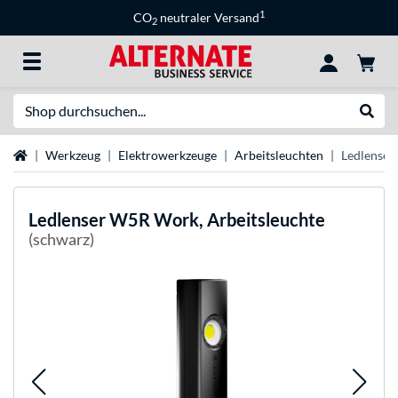
1
CO
neutraler Versand
2
Suche
Suche
Startseite
Werkzeug
Elektrowerkzeuge
Arbeitsleuchten
Ledlenser
Ledlenser
W5R Work, Arbeitsleuchte
(schwarz)