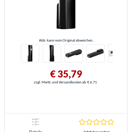
Abb. kann vom Original abweichen.
€ 35,79
zzgl. MwSt. und Versandkosten ab
€ 6,71
0.0 Stern
Jetzt bewerten
Details