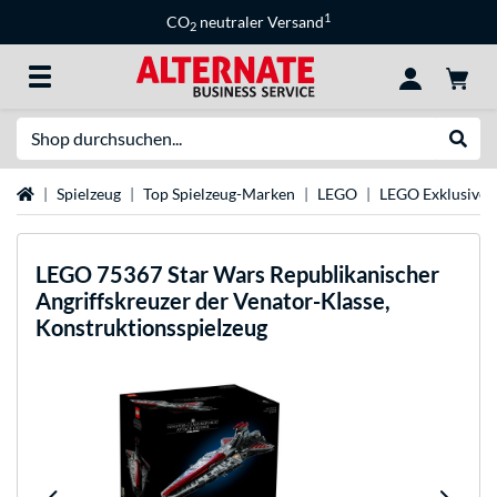
1
CO
neutraler Versand
2
Suche
Suche
Startseite
Spielzeug
Top Spielzeug-Marken
LEGO
LEGO Exklusive S
LEGO
75367 Star Wars Republikanischer
Angriffskreuzer der Venator-Klasse,
Konstruktionsspielzeug