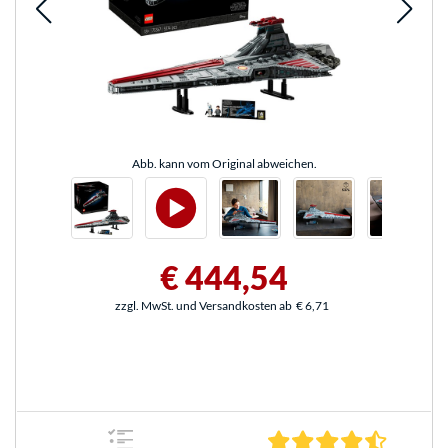
Abb. kann vom Original abweichen.
€ 444,54
zzgl. MwSt. und Versandkosten ab
€ 6,71
4.4 Stern