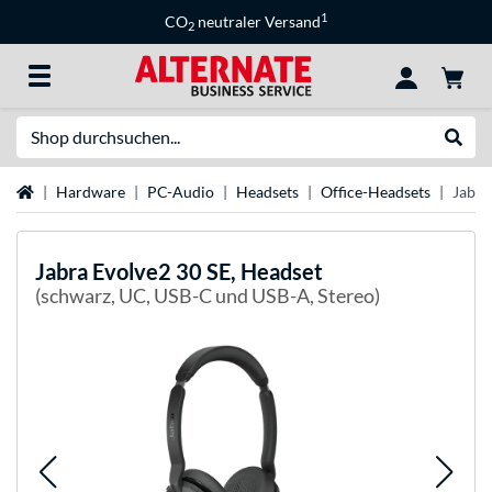
1
CO
neutraler Versand
2
Suche
Suche
Startseite
Hardware
PC-Audio
Headsets
Office-Headsets
Jabra
Jabra
Evolve2 30 SE, Headset
(schwarz, UC, USB-C und USB-A, Stereo)