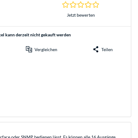
0.0 Sterne bei 0 Be
Jetzt bewerten
kel kann derzeit nicht gekauft werden
Vergleichen
Teilen
erface oder SNMP bedienen lässt. Es können alle 16 Ausgänge