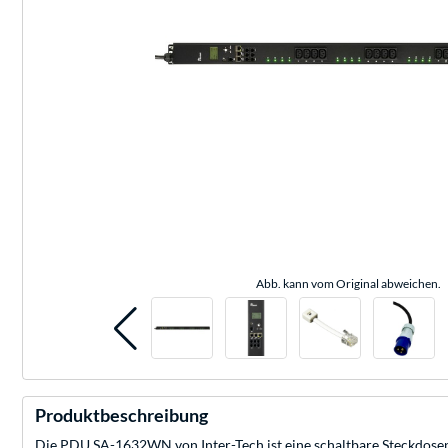
Abb. kann vom Original abweichen.
Produktbeschreibung
Die PDU SA-1632WN von Inter-Tech ist eine schaltbare Steckdosenl