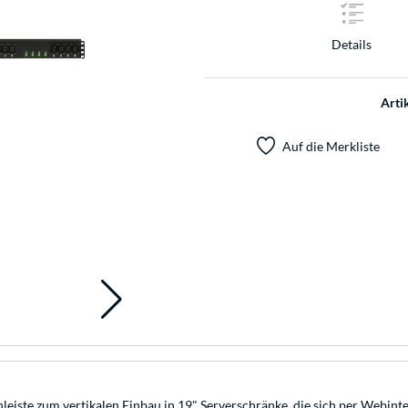
Details
Arti
Auf die Merkliste
eiste zum vertikalen Einbau in 19" Serverschränke, die sich per Webint