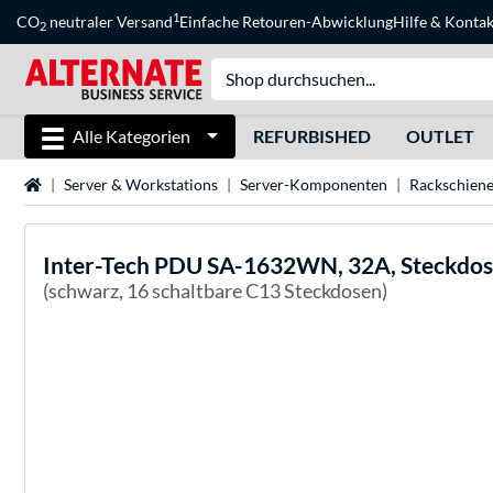
1
CO
neutraler Versand
Einfache Retouren-Abwicklung
Hilfe
&
Kontak
2
Alle Kategorien
REFURBISHED
OUTLET
Startseite
Server & Workstations
Server-Komponenten
Rackschien
Inter-Tech
PDU SA-1632WN, 32A, Steckdose
(schwarz, 16 schaltbare C13 Steckdosen)