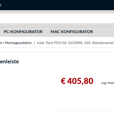
t
Suche
PC-KONFIGURATOR
MAC KONFIGURATOR
en / Montagezubehör
Inter-Tech PDU SA-1632WN, 32A, Steckdosenlei
nleiste
€ 405,80
zzgl. MwS