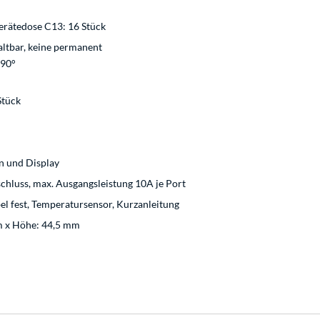
erätedose C13: 16 Stück
altbar, keine permanent
 90°
Stück
n und Display
hluss, max. Ausgangsleistung 10A je Port
l fest, Temperatursensor, Kurzanleitung
m x Höhe: 44,5 mm