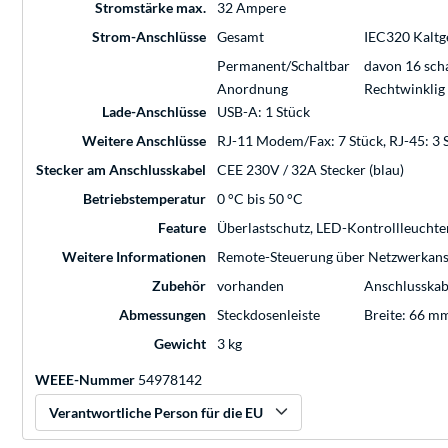
Stromstärke max.
32 Ampere
Strom-Anschlüsse
Gesamt
IEC320 Kaltg
Permanent/Schaltbar
davon 16 sch
Anordnung
Rechtwinklig
Lade-Anschlüsse
USB-A: 1 Stück
Weitere Anschlüsse
RJ-11 Modem/Fax: 7 Stück, RJ-45: 3 
Stecker am Anschlusskabel
CEE 230V / 32A Stecker (blau)
Betriebstemperatur
0 °C bis 50 °C
Feature
Überlastschutz, LED-Kontrollleuchte
Weitere Informationen
Remote-Steuerung über Netzwerkansc
Zubehör
vorhanden
Anschlusskabe
Abmessungen
Steckdosenleiste
Breite: 66 m
Gewicht
3 kg
WEEE-Nummer
54978142
Verantwortliche Person für die EU