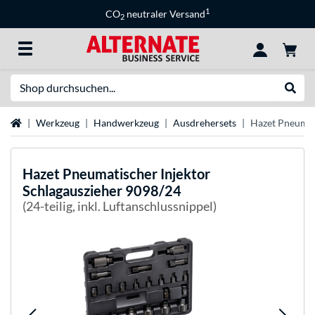
1
CO
neutraler Versand
2
Suche
Suche
Startseite
Werkzeug
Handwerkzeug
Ausdrehersets
Hazet Pneumat
Hazet
Pneumatischer Injektor
Schlagauszieher 9098/24
(24-teilig, inkl. Luftanschlussnippel)