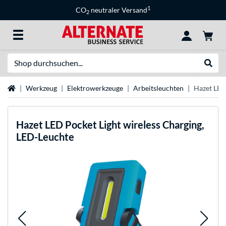
1
CO
neutraler Versand
2
Suche
Suche
Startseite
Werkzeug
Elektrowerkzeuge
Arbeitsleuchten
Hazet LED
Hazet
LED Pocket Light wireless Charging,
LED-Leuchte