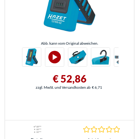
Abb. kann vom Original abweichen.
€ 52,86
zzgl. MwSt. und Versandkosten ab
€ 6,71
0.0 Stern