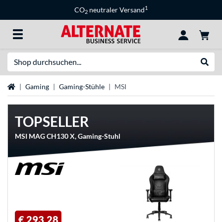
1
CO
neutraler Versand
2
Suche
Suche
Startseite
Gaming
Gaming-Stühle
MSI
TOPSELLER
MSI MAG CH130 X, Gaming-Stuhl
€ 293,28