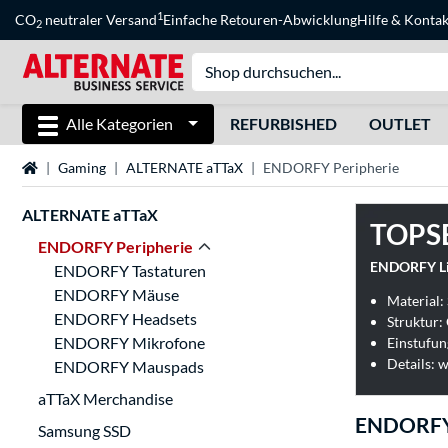
1
CO
neutraler Versand
Einfache Retouren-Abwicklung
Hilfe
&
Kontak
2
Alle Kategorien
REFURBISHED
OUTLET
Startseite
Gaming
ALTERNATE aTTaX
ENDORFY Peripherie
ALTERNATE aTTaX
TOPS
ENDORFY Peripherie
ENDORFY Li
ENDORFY Tastaturen
ENDORFY Mäuse
Material: 
ENDORFY Headsets
Struktur: 
ENDORFY Mikrofone
Einstufun
ENDORFY Mauspads
aTTaX Merchandise
ENDORFY 
Samsung SSD