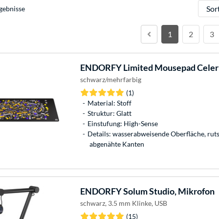
Sortie
gebnisse
1
2
3
ENDORFY
Limited Mousepad Celer
schwarz/mehrfarbig
(1)
Material: Stoff
Struktur: Glatt
Einstufung: High-Sense
Details: wasserabweisende Oberfläche, ruts
abgenähte Kanten
ENDORFY
Solum Studio, Mikrofon
schwarz, 3.5 mm Klinke, USB
(15)