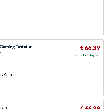
 Gaming-Tastatur
€ 66,39
n
Sofort verfügbar
 by Gateron
statur
€ 66,39