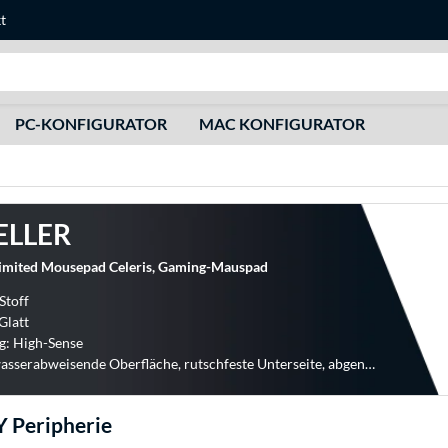
t
Suche
PC-KONFIGURATOR
MAC KONFIGURATOR
ELLER
mited Mousepad Celeris, Gaming-Mauspad
Stoff
Glatt
g: High-Sense
Details: wasserabweisende Oberfläche, rutschfeste Unterseite, abgenähte Kanten
Peripherie