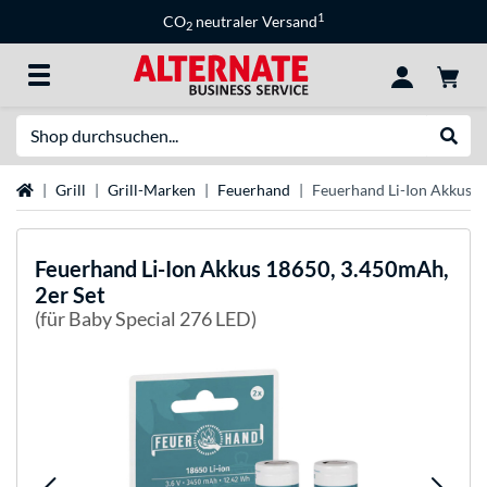
1
CO
neutraler Versand
2
Suche
Suche
Startseite
Grill
Grill-Marken
Feuerhand
Feuerhand Li-Ion Akkus 1
Feuerhand
Li-Ion Akkus 18650, 3.450mAh,
2er Set
(für Baby Special 276 LED)