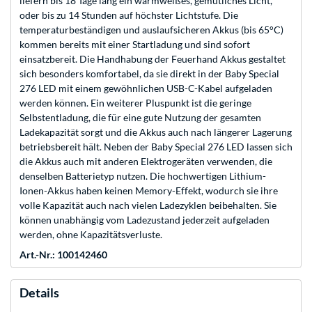
liefern bis 18 Tage lang ein warmweißes, gemütliches Licht,
oder bis zu 14 Stunden auf höchster Lichtstufe. Die
temperaturbeständigen und auslaufsicheren Akkus (bis 65°C)
kommen bereits mit einer Startladung und sind sofort
einsatzbereit. Die Handhabung der Feuerhand Akkus gestaltet
sich besonders komfortabel, da sie direkt in der Baby Special
276 LED mit einem gewöhnlichen USB-C-Kabel aufgeladen
werden können. Ein weiterer Pluspunkt ist die geringe
Selbstentladung, die für eine gute Nutzung der gesamten
Ladekapazität sorgt und die Akkus auch nach längerer Lagerung
betriebsbereit hält. Neben der Baby Special 276 LED lassen sich
die Akkus auch mit anderen Elektrogeräten verwenden, die
denselben Batterietyp nutzen. Die hochwertigen Lithium-
Ionen-Akkus haben keinen Memory-Effekt, wodurch sie ihre
volle Kapazität auch nach vielen Ladezyklen beibehalten. Sie
können unabhängig vom Ladezustand jederzeit aufgeladen
werden, ohne Kapazitätsverluste.
Art.-Nr.: 100142460
Details