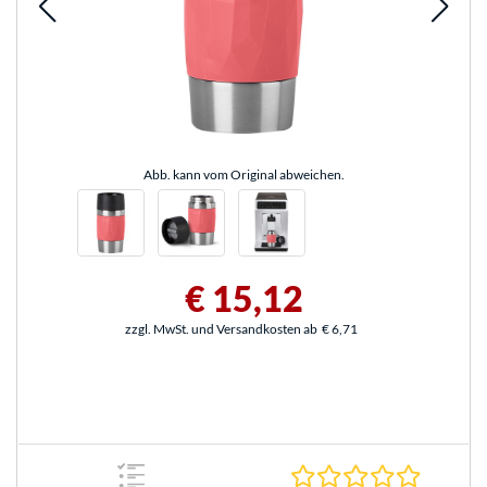
Abb. kann vom Original abweichen.
€ 15,12
zzgl. MwSt. und Versandkosten ab
€ 6,71
0.0 Stern