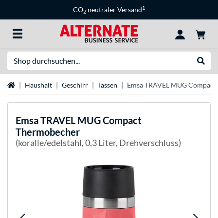
1
CO
neutraler Versand
2
Suche
Suche
Startseite
Haushalt
Geschirr
Tassen
Emsa TRAVEL MUG Compact 
Emsa
TRAVEL MUG Compact
Thermobecher
(koralle/edelstahl, 0,3 Liter, Drehverschluss)