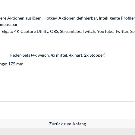
e Aktionen auslösen, Hotkey-Aktionen definierbar, Intelligente Profile f
anpassbar
 Elgato 4K Capture Utility, OBS, Streamlabs, Twitch, YouTube, Twitter, S
Feder-Sets (4x weich, 4x mittel, 4x hart, 2x Stopper)
änge: 175 mm
Zurück zum Anfang