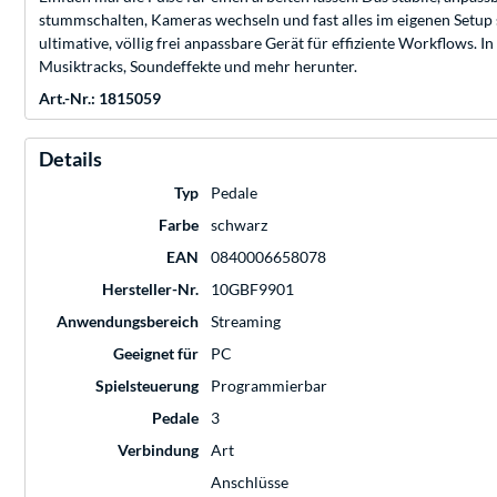
stummschalten, Kameras wechseln und fast alles im eigenen Setup
ultimative, völlig frei anpassbare Gerät für effiziente Workflows.
Musiktracks, Soundeffekte und mehr herunter.
Art.-Nr.: 1815059
Details
Typ
Pedale
Farbe
schwarz
EAN
0840006658078
Hersteller-Nr.
10GBF9901
Anwendungsbereich
Streaming
Geeignet für
PC
Spielsteuerung
Programmierbar
Pedale
3
Verbindung
Art
Anschlüsse