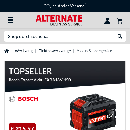
1
CO
neutraler Versand
2
Suche
Suche
Startseite
Werkzeug
Elektrowerkzeuge
Akkus & Ladegeräte
TOPSELLER
Bosch Expert Akku EXBA18V-150
€ 215,97