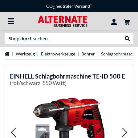
1
CO
neutraler Versand
2
Suche
Suche
Startseite
Werkzeug
Elektrowerkzeuge
Bohrer
Schlagbohrmaschi
EINHELL
Schlagbohrmaschine TE-ID 500 E
(rot/schwarz, 550 Watt)