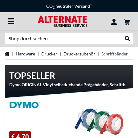
1
CO
neutraler Versand
2
Suche
Suche
Startseite
Hardware
Drucker
Druckerzubehör
Schriftbänder
TOPSELLER
Dymo ORIGINAL Vinyl selbstklebende Prägebänder, Schriftband
€ 4,70