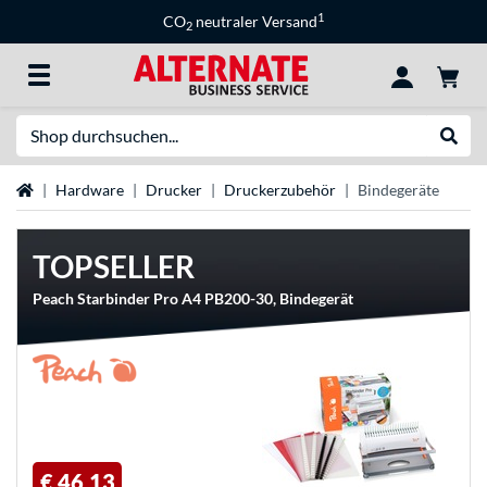
1
CO
neutraler Versand
2
Suche
Suche
Startseite
Hardware
Drucker
Druckerzubehör
Bindegeräte
TOPSELLER
Peach Starbinder Pro A4 PB200-30, Bindegerät
€ 46,13