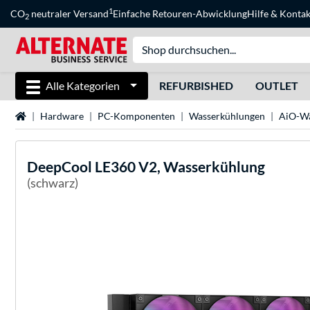
1
CO
neutraler Versand
Einfache Retouren-Abwicklung
Hilfe
&
Kontak
2
Alle Kategorien
REFURBISHED
OUTLET
Startseite
Hardware
PC-Komponenten
Wasserkühlungen
AiO-Wa
DeepCool
LE360 V2, Wasserkühlung
(schwarz)