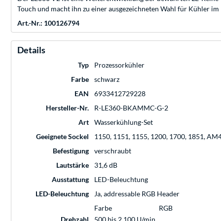
Touch und macht ihn zu einer ausgezeichneten Wahl für Kühler im 
Art.-Nr.: 100126794
Details
Typ
Prozessorkühler
Farbe
schwarz
EAN
6933412729228
Hersteller-Nr.
R-LE360-BKAMMC-G-2
Art
Wasserkühlung-Set
Geeignete Sockel
1150, 1151, 1155, 1200, 1700, 1851, AM
Befestigung
verschraubt
Lautstärke
31,6 dB
Ausstattung
LED-Beleuchtung
LED-Beleuchtung
Ja, addressable RGB Header
Farbe
RGB
Drehzahl
500 bis 2.100 U/min