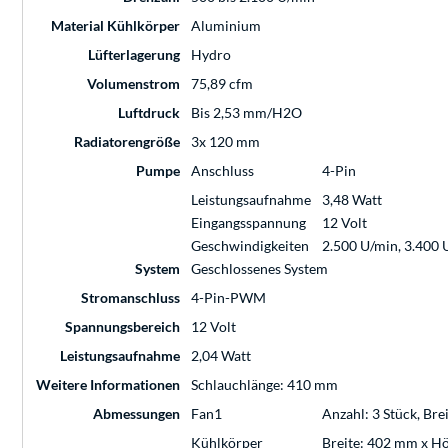
Material Kühlkörper
Aluminium
Lüfterlagerung
Hydro
Volumenstrom
75,89 cfm
Luftdruck
Bis 2,53 mm/H2O
Radiatorengröße
3x 120 mm
Pumpe
Anschluss
4-Pin
Leistungsaufnahme
3,48 Watt
Eingangsspannung
12 Volt
Geschwindigkeiten
2.500 U/min, 3.400 
System
Geschlossenes System
Stromanschluss
4-Pin-PWM
Spannungsbereich
12 Volt
Leistungsaufnahme
2,04 Watt
Weitere Informationen
Schlauchlänge: 410 mm
Abmessungen
Fan1
Anzahl: 3 Stück, Br
Kühlkörper
Breite: 402 mm x H