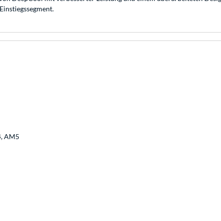
Einstiegssegment.
4, AM5