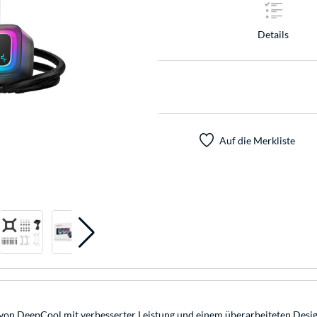
Details
Auf die Merkliste
 von DeepCool mit verbesserter Leistung und einem überarbeiteten Des