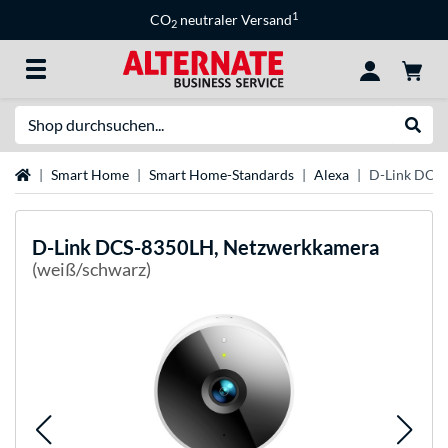
1
CO
neutraler Versand
2
Suche
Suche
Startseite
Smart Home
Smart Home-Standards
Alexa
D-Link DCS
D-Link
DCS-8350LH, Netzwerkkamera
(weiß/schwarz)