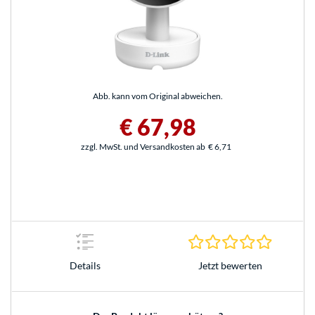
Abb. kann vom Original abweichen.
€ 67,98
zzgl. MwSt. und Versandkosten ab
€ 6,71
0.0 Stern
Jetzt bewerten
Details