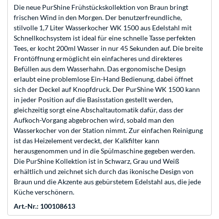
Die neue PurShine Frühstückskollektion von Braun bringt
frischen Wind in den Morgen. Der benutzerfreundliche,
stilvolle 1,7 Liter Wasserkocher WK 1500 aus Edelstahl mit
Schnellkochsystem ist ideal für eine schnelle Tasse perfekten
Tees, er kocht 200ml Wasser in nur 45 Sekunden auf. Die breite
Frontöffnung ermöglicht ein einfacheres und direkteres
Befüllen aus dem Wasserhahn. Das ergonomische Design
erlaubt eine problemlose Ein-Hand Bedienung, dabei öffnet
sich der Deckel auf Knopfdruck. Der PurShine WK 1500 kann
in jeder Position auf die Basisstation gestellt werden,
gleichzeitig sorgt eine Abschaltautomatik dafür, dass der
Aufkoch-Vorgang abgebrochen wird, sobald man den
Wasserkocher von der Station nimmt. Zur einfachen Reinigung
ist das Heizelement verdeckt, der Kalkfilter kann
herausgenommen und in die Spülmaschine gegeben werden.
Die PurShine Kollektion ist in Schwarz, Grau und Weiß
erhältlich und zeichnet sich durch das ikonische Design von
Braun und die Akzente aus gebürstetem Edelstahl aus, die jede
Küche verschönern.
Art.-Nr.: 100108613