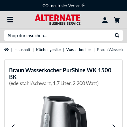
1
CO
neutraler Versand
2
Suche
Suche
Startseite
Haushalt
Küchengeräte
Wasserkocher
Braun Wasserko
Braun
Wasserkocher PurShine WK 1500
BK
(edelstahl/schwarz, 1,7 Liter, 2.200 Watt)