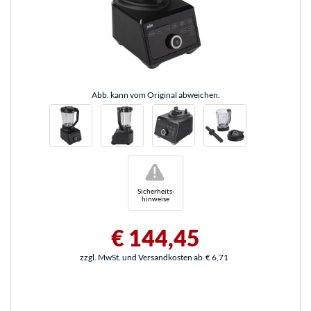
Abb. kann vom Original abweichen.
!
Sicherheits-
hinweise
€ 144,45
zzgl. MwSt. und Versandkosten ab
€ 6,71