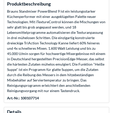
Produktbeschreibung
Brauns Standmixer PowerBlend 9 ist ein leistungsstarker
Küchenperformer mit einer ausgeklügelten Palette neuer
Technologien. Mit iTextureControl können die Mischungen von
sehr glatt bis grob angepasst werden, und 18
Lebensmittelprogramme automatisieren die Texturanpassung
in drei mühelosen Schritten. Die einzigartig konstruierte
dreieckige TriAction Technology Kanne liefert 60% feineres
und 4x schnelleres Mixen. 1.600 Watt Leistung und bis zu
45.000 U/min sorgen für hochwertige Mixergebnisse mit einem
in Deutschland hergestellten PrecisionEdge-Messer, das selbst
die härtesten Zutaten mühelos emulgiert. Die Funktion "Heiße
Suppe" ist ein Programm für glatte Suppen, um die Zutaten
durch die Reibung des Messers in dem hitzebeständigen
Mixbehälter auf Serviertemperatur zu bringen. Das
Reinigungsprogramm erleichtert den anschließenden
Reinigungsvorgang mit nur einem Tastendruck.
Art.-Nr.: 100107714
Details