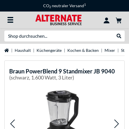
1
CO
neutraler Versand
2
Suche
Suche
Startseite
Haushalt
Küchengeräte
Kochen & Backen
Mixer
Sta
Braun
PowerBlend 9 Standmixer JB 9040
(schwarz, 1.600 Watt, 3 Liter)