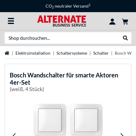
1
CO
neutraler Versand
2
Suche
Suche
Startseite
Elektroinstallation
Schaltersysteme
Schalter
Bosch Wand
Bosch
Wandschalter für smarte Aktoren
4er-Set
(weiß, 4 Stück)