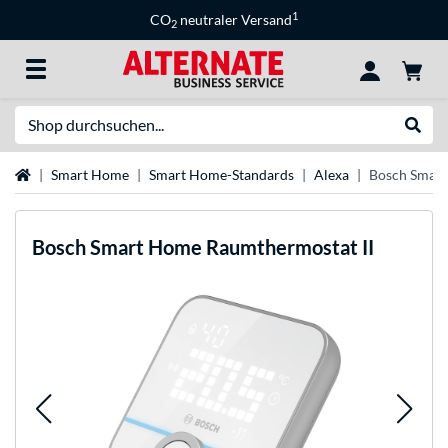
1
CO
neutraler Versand
2
Suche
Suche
Startseite
Smart Home
Smart Home-Standards
Alexa
Bosch Smart
Bosch
Smart Home Raumthermostat II