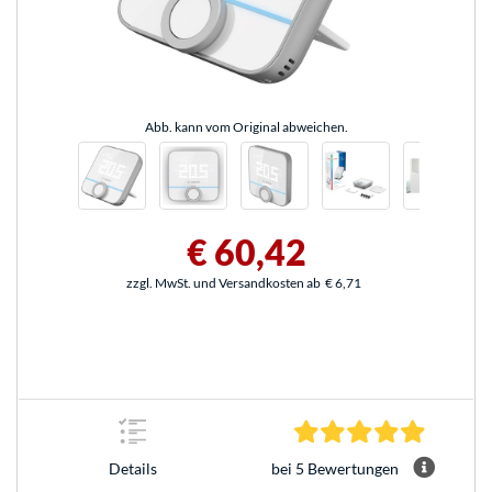
Abb. kann vom Original abweichen.
€ 60,42
zzgl. MwSt. und Versandkosten ab
€ 6,71
5.0 Stern
bei 5 Bewertungen
Details