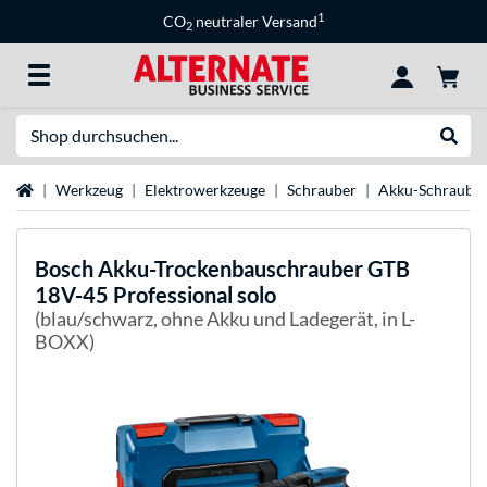
1
CO
neutraler Versand
2
Suche
Suche
Startseite
Werkzeug
Elektrowerkzeuge
Schrauber
Akku-Schraube
Bosch
Akku-Trockenbauschrauber GTB
18V-45 Professional solo
(blau/schwarz, ohne Akku und Ladegerät, in L-
BOXX)