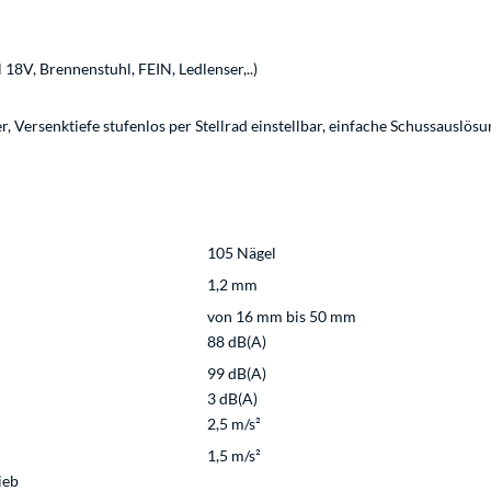
18V, Brennenstuhl, FEIN, Ledlenser,..)
, Versenktiefe stufenlos per Stellrad einstellbar, einfache Schussauslösu
105 Nägel
1,2 mm
von 16 mm bis 50 mm
88 dB(A)
99 dB(A)
3 dB(A)
2,5 m/s²
1,5 m/s²
ieb