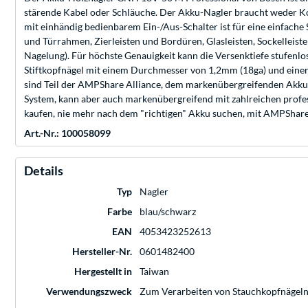
stärende Kabel oder Schläuche. Der Akku-Nagler braucht weder Ko
mit einhändig bedienbarem Ein-/Aus-Schalter ist für eine einfach
und Türrahmen, Zierleisten und Bordüren, Glasleisten, Sockellei
Nagelung). Für höchste Genauigkeit kann die Versenktiefe stufenl
Stiftkopfnägel mit einem Durchmesser von 1,2mm (18ga) und einer
sind Teil der AMPShare Alliance, dem markenübergreifenden Akku-
System, kann aber auch markenübergreifend mit zahlreichen prof
kaufen, nie mehr nach dem "richtigen" Akku suchen, mit AMPShare r
Art.-Nr.: 100058099
Details
Typ
Nagler
Farbe
blau/schwarz
EAN
4053423252613
Hersteller-Nr.
0601482400
Hergestellt in
Taiwan
Verwendungszweck
Zum Verarbeiten von Stauchkopfnägeln