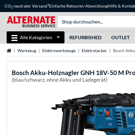
1
CO
neutraler Versand
Einfache Retouren-Abwicklung
Hilfe
&
Kontak
2
Alle Kategorien
REFURBISHED
OUTLET
Startseite
Werkzeug
Elektrowerkzeuge
Elektrotacker
Bosch Akku
Bosch
Akku-Holznagler GNH 18V-50 M Profe
(blau/schwarz, ohne Akku und Ladegerät)