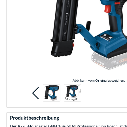
Abb. kann vom Original abweichen.
Produktbeschreibung
Der Akku-Holznagler GNH 18V-50 M Professional von Bosch ist die 