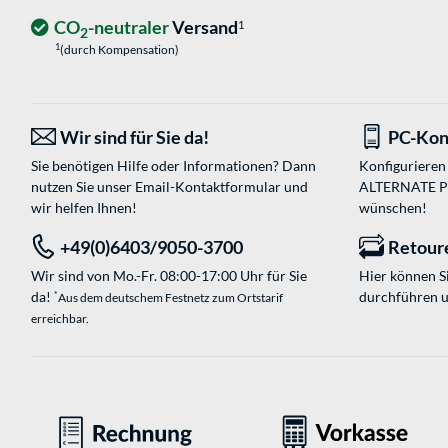
CO
-neutraler
Versand
1
2
1
(durch Kompensation)
Wir sind für Sie da!
PC-Kon
Sie benötigen Hilfe oder Informationen? Dann
Konfigurieren 
nutzen Sie unser
Email-Kontaktformular
und
ALTERNATE PC-
wir helfen Ihnen!
wünschen!
+49(0)6403/9050-3700
Retour
Wir sind von Mo.-Fr. 08:00-17:00 Uhr für Sie
Hier können 
da!
durchführen 
*
Aus dem deutschem Festnetz zum Ortstarif
erreichbar.