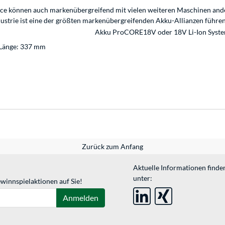
ce können auch markenübergreifend mit vielen weiteren Maschinen ande
dustrie ist eine der größten markenübergreifenden Akku-Allianzen führen
Akku ProCORE18V oder 18V Li-Ion Syst
/Länge: 337 mm
Zurück zum Anfang
Aktuelle Informationen finde
unter:
winnspielaktionen auf Sie!
Anmelden