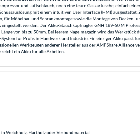
mpressor und Luftschlauch, noch eine teure Gaskartusche, einfach eine
e Schussauslösung mit einem intuitiven User Interface (HMI) ausgestat
sten, für Möbelbau und Schrankmontage sowie die Montage von Decken- 
os eingestellt werden. Der Akku-Stauchkopfnagler GNH 18V-50 M Professi
 Länge von bis zu 50mm. Bei leerem Nagelmagazin wird das Werkstück du
System für Profis in Handwerk und Industrie. Ein einziger Akku passt f
essionellen Werkzeugen anderer Hersteller aus der AMPShare Alliance v
eicht ein Akku für alle Arbeiten.
 in Weichholz, Hartholz oder Verbundmaterial