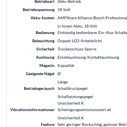
Betriebsart
Akku-Betrieb
Betriebsspannung
18 Volt
Akku-System
AMPShare Alliance (Bosch Professional 
Li-Ionen-Akku, 18 Volt
Bedienung
Einhändig bedienbarer Ein-/Aus-Schalter
Beleuchtung
Doppel-LED-Arbeitslicht
Sicherheit
Trockenschuss-Sperre
Auslösung
Einzelauslösung, Kontaktauslösung
Magazin
Kapazität
Geeignete Nägel
Ø
Länge
Betriebsgeräusch
Schalldruckpegel
Schallleistungspegel
Unsicherheit K
Vibrationsinformationen
Schwingungsemissionswert ah
Unsicherheit K
Feature
Sehr geringer Rückschlag, gasloser Betr