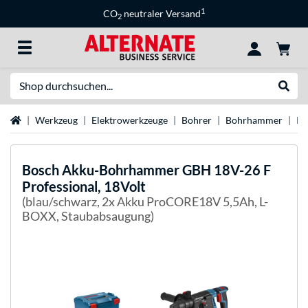
1
CO
neutraler Versand
2
Suche
Suche
Startseite
Werkzeug
Elektrowerkzeuge
Bohrer
Bohrhammer
Bo
Bosch
Akku-Bohrhammer GBH 18V-26 F
Professional, 18Volt
(blau/schwarz, 2x Akku ProCORE18V 5,5Ah, L-
BOXX, Staubabsaugung)