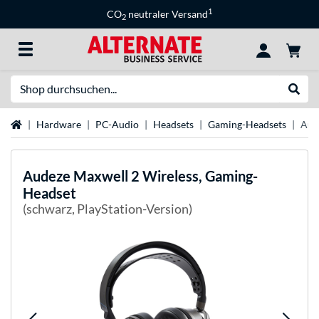
1
CO
neutraler Versand
2
Suche
Suche
Startseite
Hardware
PC-Audio
Headsets
Gaming-Headsets
Aud
Audeze
Maxwell 2 Wireless, Gaming-
Headset
(schwarz, PlayStation-Version)