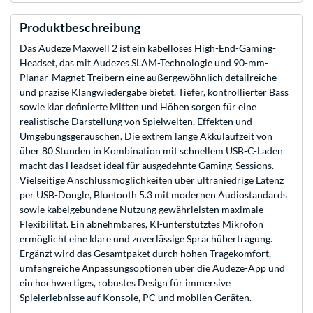
Produktbeschreibung
Das Audeze Maxwell 2 ist ein kabelloses High-End-Gaming-
Headset, das mit Audezes SLAM-Technologie und 90-mm-
Planar-Magnet-Treibern eine außergewöhnlich detailreiche
und präzise Klangwiedergabe bietet. Tiefer, kontrollierter Bass
sowie klar definierte Mitten und Höhen sorgen für eine
realistische Darstellung von Spielwelten, Effekten und
Umgebungsgeräuschen. Die extrem lange Akkulaufzeit von
über 80 Stunden in Kombination mit schnellem USB-C-Laden
macht das Headset ideal für ausgedehnte Gaming-Sessions.
Vielseitige Anschlussmöglichkeiten über ultraniedrige Latenz
per USB-Dongle, Bluetooth 5.3 mit modernen Audiostandards
sowie kabelgebundene Nutzung gewährleisten maximale
Flexibilität. Ein abnehmbares, KI-unterstütztes Mikrofon
ermöglicht eine klare und zuverlässige Sprachübertragung.
Ergänzt wird das Gesamtpaket durch hohen Tragekomfort,
umfangreiche Anpassungsoptionen über die Audeze-App und
ein hochwertiges, robustes Design für immersive
Spielerlebnisse auf Konsole, PC und mobilen Geräten.