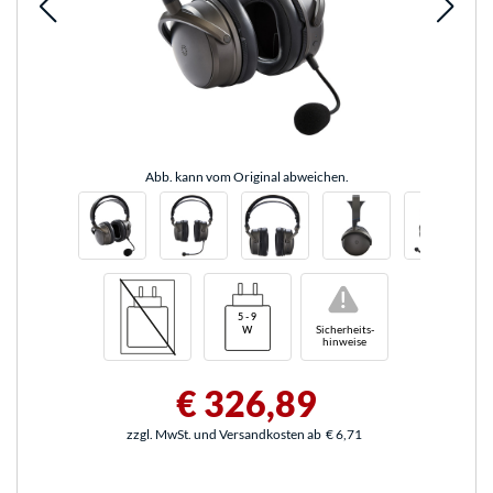
Abb. kann vom Original abweichen.
!
Sicherheits-
hinweise
€ 326,89
zzgl. MwSt. und Versandkosten ab
€ 6,71