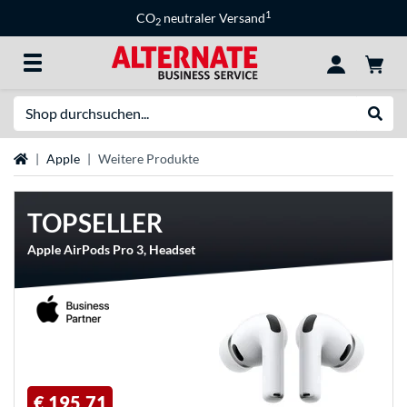
1
CO
neutraler Versand
2
Suche
Suche
Startseite
Apple
Weitere Produkte
TOPSELLER
Apple AirPods Pro 3, Headset
€ 195,71