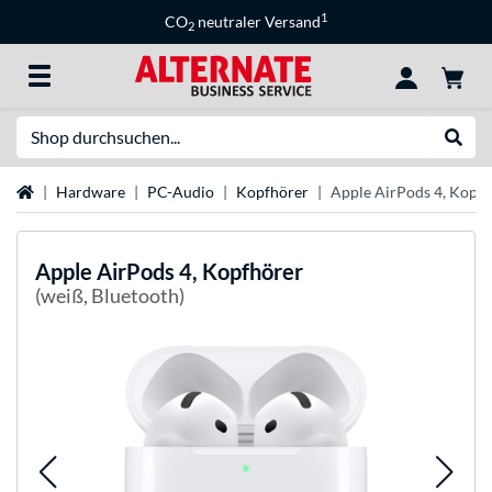
1
CO
neutraler Versand
2
Suche
Suche
Startseite
Hardware
PC-Audio
Kopfhörer
Apple AirPods 4, Kopf
Apple
AirPods 4, Kopfhörer
(weiß, Bluetooth)