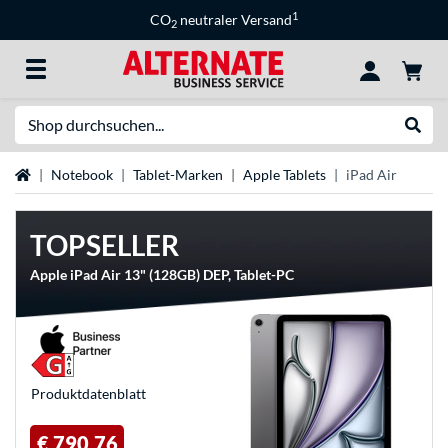
1
CO
neutraler Versand
2
Suche
Suche
Startseite
Notebook
Tablet-Marken
Apple Tablets
iPad Air
TOPSELLER
Apple iPad Air 13" (128GB) DEP, Tablet-PC
Produkt­datenblatt
€ 790,76