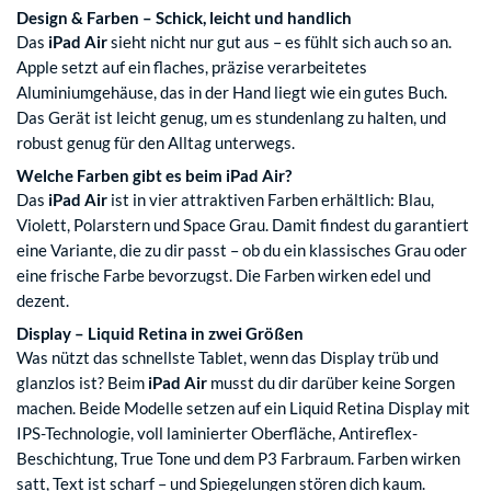
Design & Farben – Schick, leicht und handlich
Das
iPad Air
sieht nicht nur gut aus – es fühlt sich auch so an.
Apple setzt auf ein flaches, präzise verarbeitetes
Aluminiumgehäuse, das in der Hand liegt wie ein gutes Buch.
Das Gerät ist leicht genug, um es stundenlang zu halten, und
robust genug für den Alltag unterwegs.
Welche Farben gibt es beim iPad Air?
Das
iPad Air
ist in vier attraktiven Farben erhältlich: Blau,
Violett, Polarstern und Space Grau. Damit findest du garantiert
eine Variante, die zu dir passt – ob du ein klassisches Grau oder
eine frische Farbe bevorzugst. Die Farben wirken edel und
dezent.
Display – Liquid Retina in zwei Größen
Was nützt das schnellste Tablet, wenn das Display trüb und
glanzlos ist? Beim
iPad Air
musst du dir darüber keine Sorgen
machen. Beide Modelle setzen auf ein Liquid Retina Display mit
IPS-Technologie, voll laminierter Oberfläche, Antireflex-
Beschichtung, True Tone und dem P3 Farbraum. Farben wirken
satt, Text ist scharf – und Spiegelungen stören dich kaum.