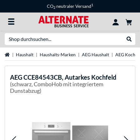
1
CO
neutraler Versand
2
Suche
Suche
Startseite
Haushalt
Haushalts-Marken
AEG Haushalt
AEG Kochfe
AEG
CCE84543CB, Autarkes Kochfeld
(schwarz, ComboHob mit integriertem
Dunstabzug)