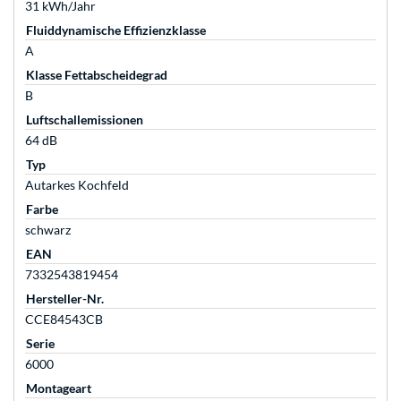
31 kWh/Jahr
Fluiddynamische Effizienzklasse
A
Klasse Fettabscheidegrad
B
Luftschallemissionen
64 dB
Typ
Autarkes Kochfeld
Farbe
schwarz
EAN
7332543819454
Hersteller-Nr.
CCE84543CB
Serie
6000
Montageart