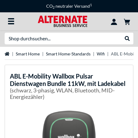
1
CO
neutraler Versand
2
Suche
Suche
Startseite
Smart Home
Smart Home-Standards
Wifi
ABL E-Mobilit
ABL
E-Mobility Wallbox Pulsar
Dienstwagen Bundle 11kW, mit Ladekabel
(schwarz, 3-phasig, WLAN, Bluetooth, MID-
Energiezähler)